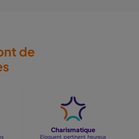
ont de
es
Charismatique
es
Eloquent, pertinent, heureux