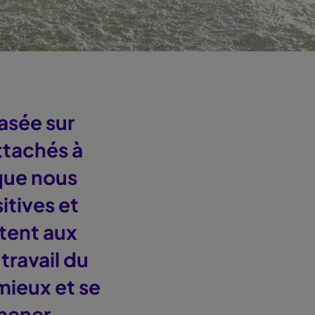
asée sur
ttachés à
que nous
itives et
tent aux
travail du
 mieux et se
mener.