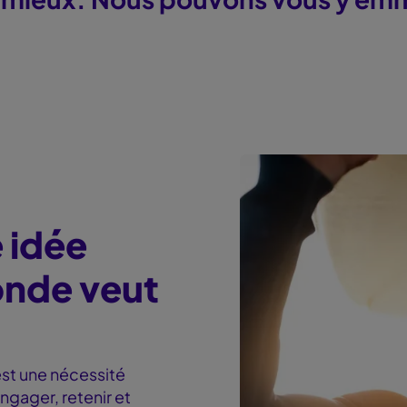
e idée
onde veut
 est une nécessité
ngager, retenir et