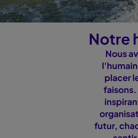
Notre h
Nous av
l'humain
placer 
faisons.
inspira
organisat
futur, chac
senti