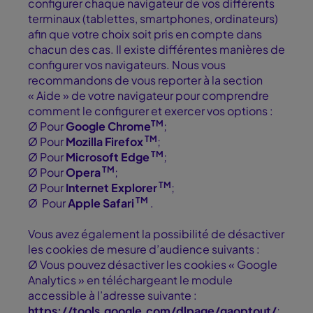
configurer chaque navigateur de vos différents
terminaux (tablettes, smartphones, ordinateurs)
afin que votre choix soit pris en compte dans
chacun des cas. Il existe différentes manières de
configurer vos navigateurs. Nous vous
recommandons de vous reporter à la section
« Aide » de votre navigateur pour comprendre
comment le configurer et exercer vos options :
TM
Ø Pour
Google Chrome
;
TM
Ø Pour
Mozilla Firefox
;
TM
Ø Pour
Microsoft Edge
;
TM
Ø Pour
Opera
;
TM
Ø Pour
Internet Explorer
;
TM
Ø Pour
Apple Safari
.
Vous avez également la possibilité de désactiver
les cookies de mesure d’audience suivants :
Ø Vous pouvez désactiver les cookies « Google
Analytics » en téléchargeant le module
accessible à l’adresse suivante :
https://tools.google.com/dlpage/gaoptout/
;