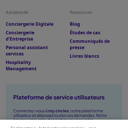
A propos de
Ressources
Conciergerie Digitale
Blog
Conciergerie
Études de cas
d'Entreprise
Communiqués de
Personal assistant
presse
services
Livres blancs
Hospitality
Management
Plateforme de service utilisateurs
Connectez-vous à
my.circles
, notre plateforme
utilisateur et déposez toutes vos demandes. Notre
équipe est à votre disposition en un seul clic.