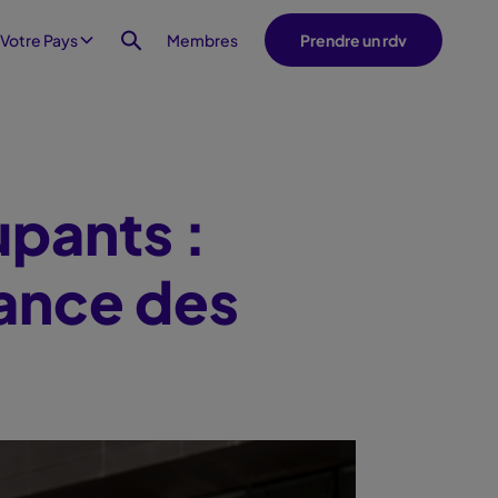
Membres
 Votre Pays
Prendre un rdv
upants :
mance des