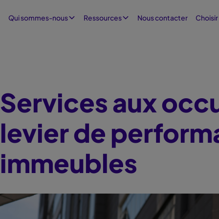
Nous contacter
Qui sommes-nous
Ressources
Choisir
Services aux occ
levier de perfor
immeubles