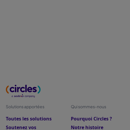
Culture d’entreprise hybride : comment la
faire vivre au quotidien ?
La culture d’entreprise devient essentielle en mode
hybride : elle maintient le lien collectif, renforce
l’engagement collaborateur et évite la fracture entre
présentiel et télétravail.
Solutions apportées
Qui sommes-nous
Toutes les solutions
Pourquoi Circles ?
Soutenez vos
Notre histoire