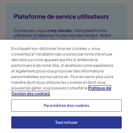
Plateforme de service utilisateurs
Connectez-vous à
my.circles
, notre plateforme
utilisateur et déposez toutes vos demandes. Notre
équipe est à votre disposition en un seul clic.
En cliquant sur « Autoriser tous les cookies », vous
Accédez à la plateforme utilisateurs ➞
consentez à l’installation de cookies par notre site et par
des tiers sur votre appareil aux fins d’améliorer la
performance de notre Site, d’améliorer votre expérience
et également pour vous proposer des informations
personnalisées sur nos services. Pour en savoir plus sur la
manière dont nous utilisons les cookies et dont vous
pouvez les gérer, vous pouvez consulter la
Politique de
Gestion des cookies
Paramètres des cookies
Politique gestion des cookies
Tout refuser
Paramètres des cookies
Politique de confidentialité