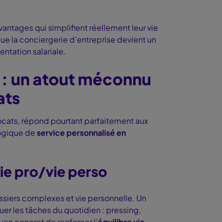
antages qui simplifient réellement leur vie
ue la conciergerie d’entreprise devient un
ntation salariale.
e : un atout méconnu
ats
vocats, répond pourtant parfaitement aux
logique de
service personnalisé en
ie pro/vie perso
ssiers complexes et vie personnelle. Un
er les tâches du quotidien : pressing,
yen concret de renforcer l’
équilibre vie