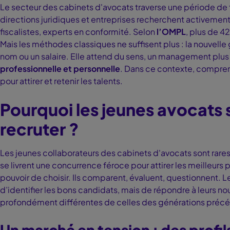
Le secteur des cabinets d'avocats traverse une période de 
directions juridiques et entreprises recherchent activement d
fiscalistes, experts en conformité. Selon
l’OMPL
, plus de 4
Mais les méthodes classiques ne suffisent plus : la nouvelle
nom ou un salaire. Elle attend du sens, un management plus 
professionnelle et personnelle
. Dans ce contexte, compren
pour attirer et retenir les talents.
Pourquoi les jeunes avocats so
recruter ?
Les jeunes collaborateurs des cabinets d'avocats sont rares,
se livrent une concurrence féroce pour attirer les meilleurs 
pouvoir de choisir. Ils comparent, évaluent, questionnent. 
d’identifier les bons candidats, mais de répondre à leurs no
profondément différentes de celles des générations préc
Un marché en tension : des profil