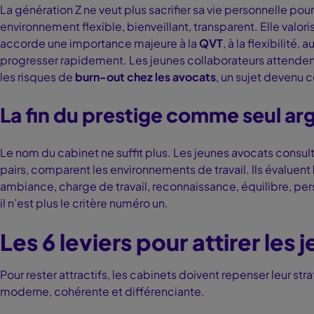
La génération Z ne veut plus sacrifier sa vie personnelle pour
environnement flexible, bienveillant, transparent. Elle valori
accorde une importance majeure à la
QVT
, à la flexibilité
progresser rapidement. Les jeunes collaborateurs attendent 
les risques de
burn-out chez les avocats
, un sujet devenu c
La fin du prestige comme seul a
Le nom du cabinet ne suffit plus. Les jeunes avocats consulte
pairs, comparent les environnements de travail. Ils évaluent
ambiance, charge de travail, reconnaissance, équilibre, per
il n’est plus le critère numéro un.
Les 6 leviers pour attirer les
Pour rester attractifs, les cabinets doivent repenser leur s
moderne, cohérente et différenciante.