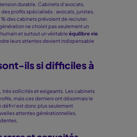
tension durable. Cabinets d’avocats,
es profils spécialisés : avocats, juristes,
2 % des cabinets prévoient de recruter.
 génération ne choisit pas seulement un
humain et surtout un véritable
équilibre vie
dre leurs attentes devient indispensable
nt-ils si difficiles à
 très sollicités et exigeants. Les cabinets
profils, mais ces derniers ont désormais le
Le défi n’est donc plus seulement
uvelles attentes générationnelles,
édentes.
s rares et convoités