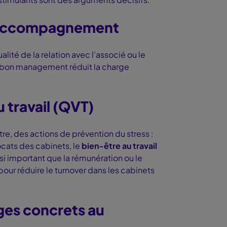
l’accompagnement
lité de la relation avec l’associé ou le
n bon management réduit la charge
u travail (QVT)
e, des actions de prévention du stress :
vocats des cabinets, le
bien-être au travail
si important que la rémunération ou le
pour réduire le turnover dans les cabinets
ages concrets au