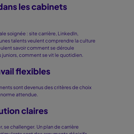
ans les cabinets
 soignée : site carrière, LinkedIn,
unes talents veulent comprendre la culture
veulent savoir comment se déroule
uniors, comment se vit le quotidien.
ail flexibles
éments sont devenus des critères de choix
ne norme attendue.
ution claires
, se challenger. Un plan de carrière
 stimulants sont des arguments décisifs.